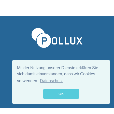
Sprache wählen/Select language
DE
EN
Mit der Nutzung unserer Dienste erklären Sie
sich damit einverstanden, dass wir Cookies
verwenden.
Datenschutz
Folge uns:
OK
HILFE & FEEDBACK