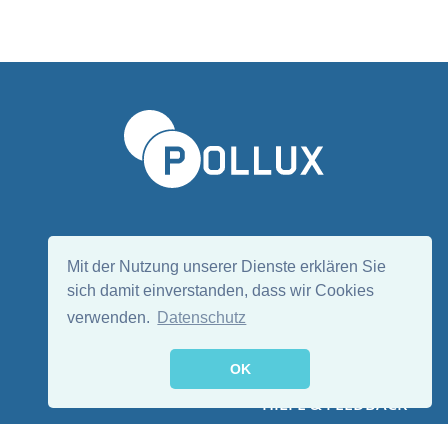
Sprache wählen/Select language
DE
EN
Mit der Nutzung unserer Dienste erklären Sie
sich damit einverstanden, dass wir Cookies
verwenden.
Datenschutz
Folge uns:
OK
HILFE & FEEDBACK