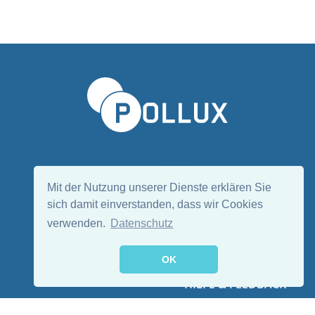
Sprache wählen/Select language
DE
EN
Mit der Nutzung unserer Dienste erklären Sie
sich damit einverstanden, dass wir Cookies
verwenden.
Datenschutz
Folge uns:
OK
HILFE & FEEDBACK