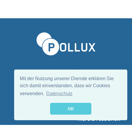
Sprache wählen/Select language
DE
EN
Mit der Nutzung unserer Dienste erklären Sie
sich damit einverstanden, dass wir Cookies
verwenden.
Datenschutz
Folge uns:
OK
HILFE & FEEDBACK