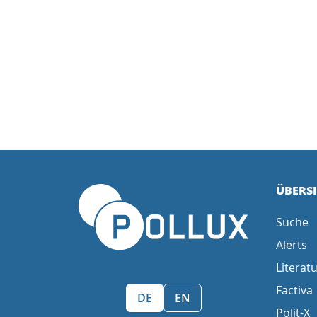
ÜBERS
Suche
Alerts
Literatu
Factiva
Sprache wählen/Select language
DE
EN
Polit-X