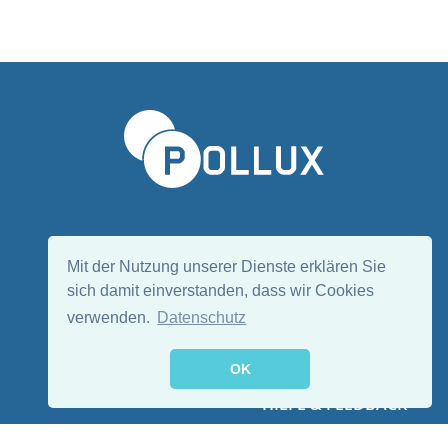
Sprache wählen/Select language
DE
EN
Mit der Nutzung unserer Dienste erklären Sie
sich damit einverstanden, dass wir Cookies
verwenden.
Datenschutz
Folge uns:
OK
HILFE & FEEDBACK