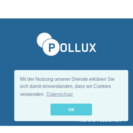
Sprache wählen/Select language
DE
EN
Mit der Nutzung unserer Dienste erklären Sie
sich damit einverstanden, dass wir Cookies
verwenden.
Datenschutz
Folge uns:
OK
HILFE & FEEDBACK