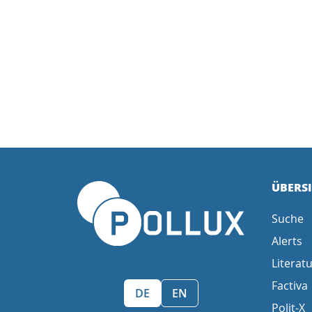
ÜBERS
Suche
Alerts
Literatu
Factiva
Sprache wählen/Select language
DE
EN
Polit-X