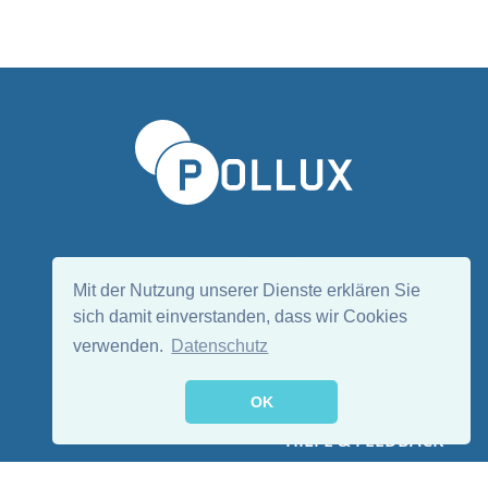
Sprache wählen/Select language
DE
EN
Mit der Nutzung unserer Dienste erklären Sie
sich damit einverstanden, dass wir Cookies
verwenden.
Datenschutz
Folge uns:
OK
HILFE & FEEDBACK