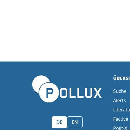
ÜBERS
Suche
Alerts
Literatu
Factiva
Sprache wählen/Select language
DE
EN
Polit-X