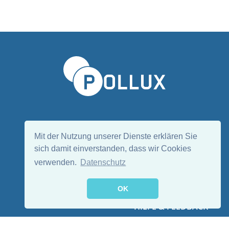
Sprache wählen/Select language
DE
EN
Mit der Nutzung unserer Dienste erklären Sie
sich damit einverstanden, dass wir Cookies
verwenden.
Datenschutz
Folge uns:
OK
HILFE & FEEDBACK