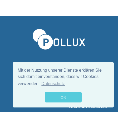
Sprache wählen/Select language
DE
EN
Mit der Nutzung unserer Dienste erklären Sie
sich damit einverstanden, dass wir Cookies
verwenden.
Datenschutz
Folge uns:
OK
HILFE & FEEDBACK