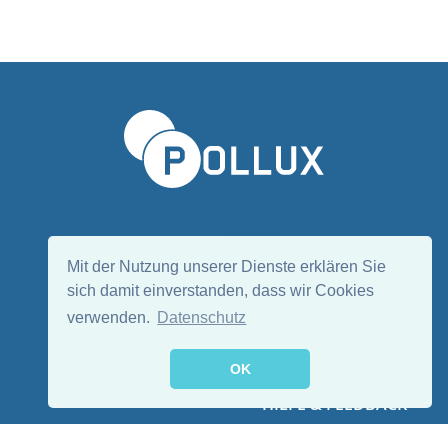
Sprache wählen/Select language
DE
EN
Mit der Nutzung unserer Dienste erklären Sie
sich damit einverstanden, dass wir Cookies
verwenden.
Datenschutz
Folge uns:
OK
HILFE & FEEDBACK