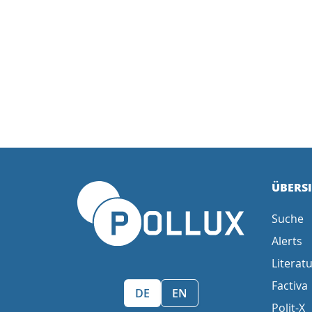
ÜBERS
Suche
Alerts
Literatu
Factiva
Sprache wählen/Select language
DE
EN
Polit-X