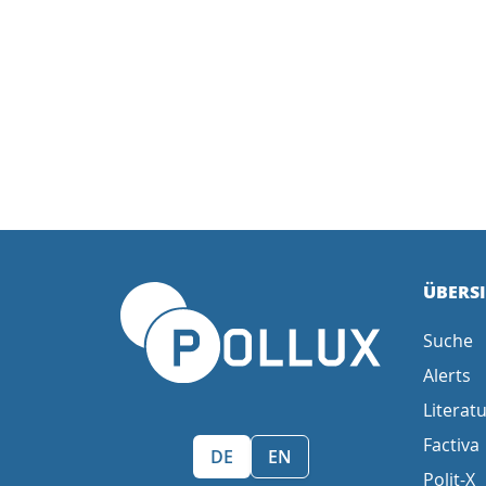
ÜBERS
Suche
Alerts
Literatu
Factiva
Sprache wählen/Select language
DE
EN
Polit-X