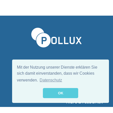
Sprache wählen/Select language
DE
EN
Mit der Nutzung unserer Dienste erklären Sie
sich damit einverstanden, dass wir Cookies
verwenden.
Datenschutz
Folge uns:
OK
HILFE & FEEDBACK