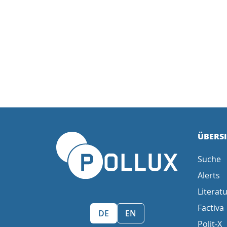
ÜBERS
Suche
Alerts
Literatu
Factiva
Sprache wählen/Select language
DE
EN
Polit-X