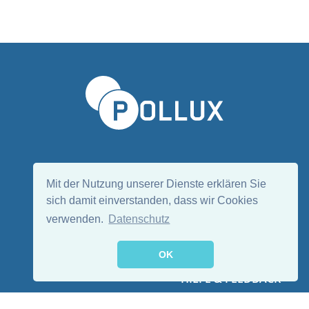
Sprache wählen/Select language
DE
EN
Mit der Nutzung unserer Dienste erklären Sie
sich damit einverstanden, dass wir Cookies
verwenden.
Datenschutz
Folge uns:
OK
HILFE & FEEDBACK