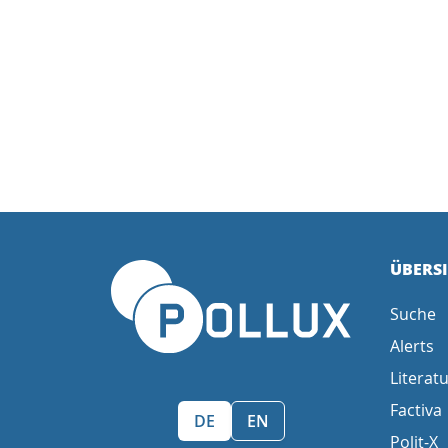
ÜBERS
Suche
Alerts
Literatu
Factiva
Sprache wählen/Select language
DE
EN
Polit-X