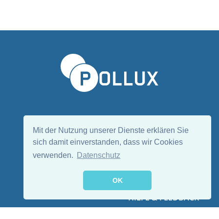
Sprache wählen/Select language
DE
EN
Mit der Nutzung unserer Dienste erklären Sie
sich damit einverstanden, dass wir Cookies
verwenden.
Datenschutz
Folge uns:
OK
HILFE & FEEDBACK