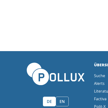
ÜBERS
Suche
Alerts
Literatu
Factiva
Sprache wählen/Select language
DE
EN
Polit-X