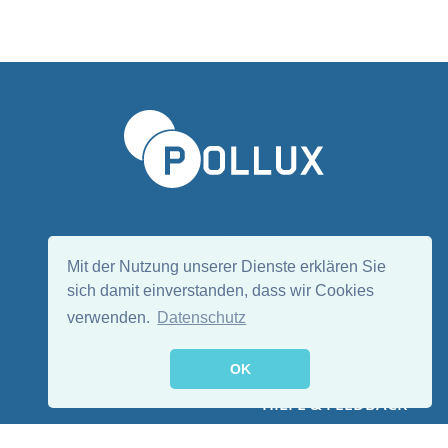
Sprache wählen/Select language
DE
EN
Mit der Nutzung unserer Dienste erklären Sie
sich damit einverstanden, dass wir Cookies
verwenden.
Datenschutz
Folge uns:
OK
HILFE & FEEDBACK