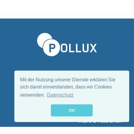
Sprache wählen/Select language
DE
EN
Mit der Nutzung unserer Dienste erklären Sie
sich damit einverstanden, dass wir Cookies
verwenden.
Datenschutz
Folge uns:
OK
HILFE & FEEDBACK