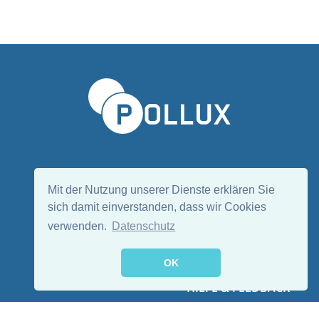
Sprache wählen/Select language
DE
EN
Mit der Nutzung unserer Dienste erklären Sie
sich damit einverstanden, dass wir Cookies
verwenden.
Datenschutz
Folge uns:
OK
HILFE & FEEDBACK