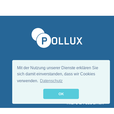
Sprache wählen/Select language
DE
EN
Mit der Nutzung unserer Dienste erklären Sie
sich damit einverstanden, dass wir Cookies
verwenden.
Datenschutz
Folge uns:
OK
HILFE & FEEDBACK