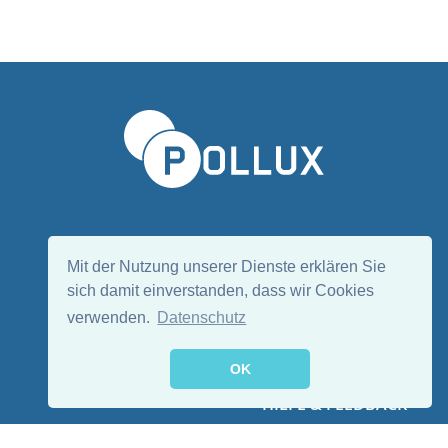
Sprache wählen/Select language
DE
EN
Mit der Nutzung unserer Dienste erklären Sie
sich damit einverstanden, dass wir Cookies
verwenden.
Datenschutz
Folge uns:
OK
HILFE & FEEDBACK