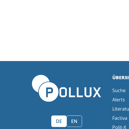
ÜBERS
Suche
Alerts
Literatu
Factiva
Sprache wählen/Select language
DE
EN
Polit-X