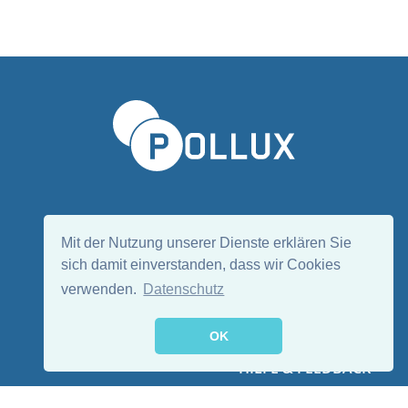
Sprache wählen/Select language
DE
EN
Mit der Nutzung unserer Dienste erklären Sie
sich damit einverstanden, dass wir Cookies
verwenden.
Datenschutz
Folge uns:
OK
HILFE & FEEDBACK