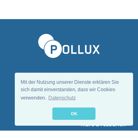
Sprache wählen/Select language
DE
EN
Mit der Nutzung unserer Dienste erklären Sie
sich damit einverstanden, dass wir Cookies
verwenden.
Datenschutz
Folge uns:
OK
HILFE & FEEDBACK