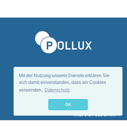
Sprache wählen/Select language
DE
EN
Mit der Nutzung unserer Dienste erklären Sie
sich damit einverstanden, dass wir Cookies
verwenden.
Datenschutz
Folge uns:
OK
HILFE & FEEDBACK