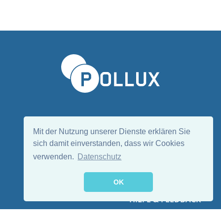
Sprache wählen/Select language
DE
EN
Mit der Nutzung unserer Dienste erklären Sie
sich damit einverstanden, dass wir Cookies
verwenden.
Datenschutz
Folge uns:
OK
HILFE & FEEDBACK