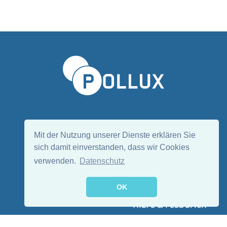
Sprache wählen/Select language
DE
EN
Mit der Nutzung unserer Dienste erklären Sie
sich damit einverstanden, dass wir Cookies
verwenden.
Datenschutz
Folge uns:
OK
HILFE & FEEDBACK