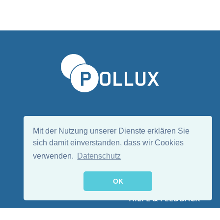
Sprache wählen/Select language
DE
EN
Mit der Nutzung unserer Dienste erklären Sie
sich damit einverstanden, dass wir Cookies
verwenden.
Datenschutz
Folge uns:
OK
HILFE & FEEDBACK